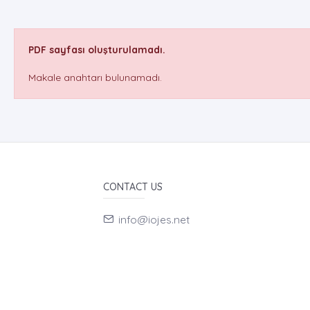
PDF sayfası oluşturulamadı.
Makale anahtarı bulunamadı.
CONTACT US
info@iojes.net